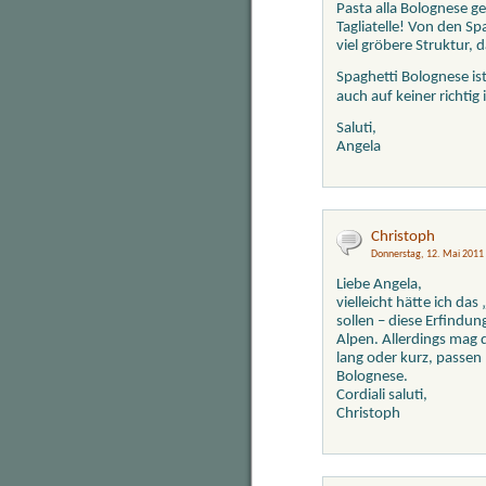
Pasta alla Bolognese ge
Tagliatelle! Von den Sp
viel gröbere Struktur, 
Spaghetti Bolognese ist
auch auf keiner richtig 
Saluti,
Angela
Christoph
Donnerstag, 12. Mai 2011
Liebe Angela,
vielleicht hätte ich da
sollen – diese Erfindun
Alpen. Allerdings mag d
lang oder kurz, passen
Bolognese.
Cordiali saluti,
Christoph