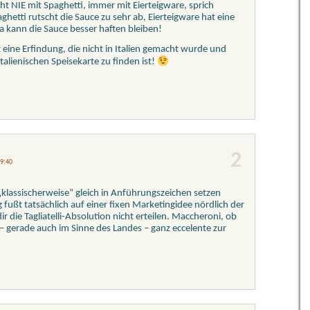
ht NIE mit Spaghetti, immer mit Eierteigware, sprich
aghetti rutscht die Sauce zu sehr ab, Eierteigware hat eine
da kann die Sauce besser haften bleiben!
 eine Erfindung, die nicht in Italien gemacht wurde und
italienischen Speisekarte zu finden ist!
2
 9:40
s „klassischerweise“ gleich in Anführungszeichen setzen
g fußt tatsächlich auf einer fixen Marketingidee nördlich der
ir die Tagliatelli-Absolution nicht erteilen. Maccheroni, ob
 – gerade auch im Sinne des Landes – ganz eccelente zur