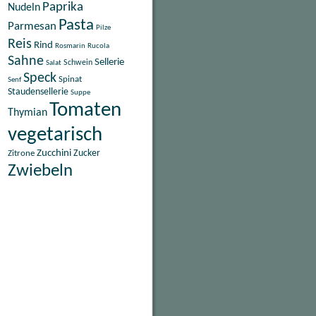
Paprika
Nudeln
Pasta
Parmesan
Pilze
Reis
Rind
Rosmarin
Rucola
Sahne
Sellerie
Schwein
Salat
Speck
Spinat
Senf
Staudensellerie
Suppe
Tomaten
Thymian
vegetarisch
Zucchini
Zitrone
Zucker
Zwiebeln