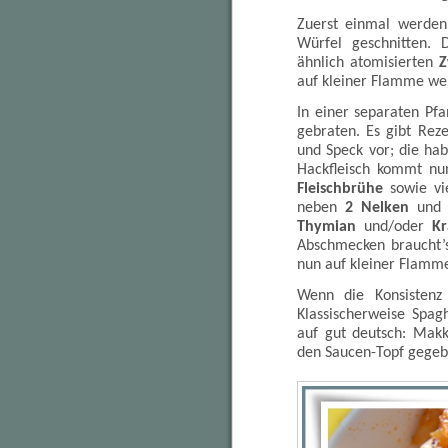
Zuerst einmal werde
Würfel geschnitten. 
ähnlich atomisierten
Z
auf kleiner Flamme we
In einer separaten P
gebraten. Es gibt Rez
und Speck vor; die ha
Hackfleisch kommt n
Fleischbrühe
sowie vi
neben
2 Nelken
un
Thymian
und/oder
Kr
Abschmecken braucht’s
nun auf kleiner Flamme
Wenn die Konsistenz 
Klassischerweise Spag
auf gut deutsch: Makk
den Saucen-Topf gegeb