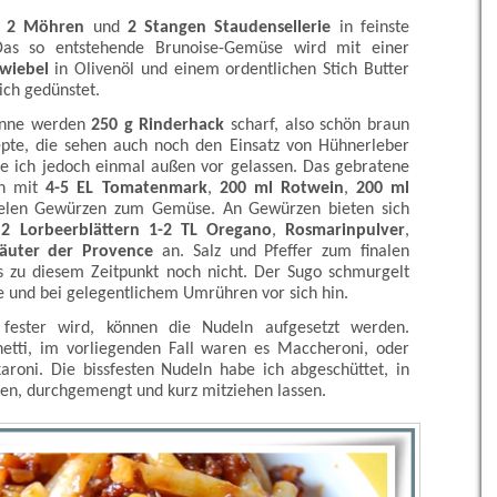
n
2 Möhren
und
2 Stangen Staudensellerie
in feinste
Das so entstehende Brunoise-Gemüse wird mit einer
wiebel
in Olivenöl und einem ordentlichen Stich Butter
ich gedünstet.
fanne werden
250 g Rinderhack
scharf, also schön braun
epte, die sehen auch noch den Einsatz von Hühnerleber
be ich jedoch einmal außen vor gelassen. Das gebratene
un mit
4-5 EL Tomatenmark
,
200 ml Rotwein
,
200 ml
elen Gewürzen zum Gemüse. An Gewürzen bieten sich
d
2 Lorbeerblättern
1-2 TL Oregano
,
Rosmarinpulver
,
äuter der Provence
an. Salz und Pfeffer zum finalen
 zu diesem Zeitpunkt noch nicht. Der Sugo schmurgelt
 und bei gelegentlichem Umrühren vor sich hin.
fester wird, können die Nudeln aufgesetzt werden.
hetti, im vorliegenden Fall waren es Maccheroni, oder
aroni. Die bissfesten Nudeln habe ich abgeschüttet, in
en, durchgemengt und kurz mitziehen lassen.