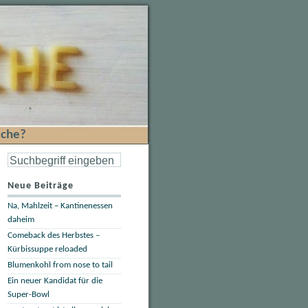
che?
Neue Beiträge
Na, Mahlzeit – Kantinenessen
daheim
Comeback des Herbstes –
Kürbissuppe reloaded
Blumenkohl from nose to tail
Ein neuer Kandidat für die
Super-Bowl