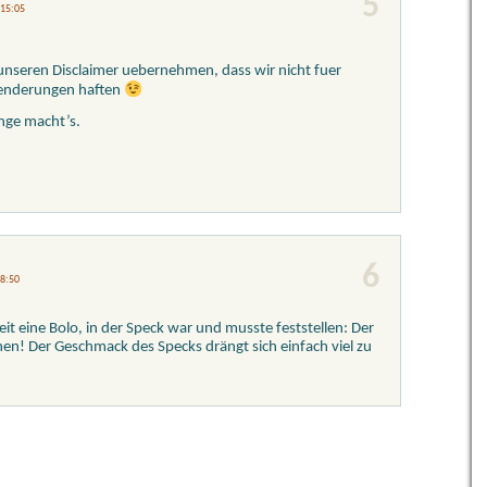
5
 15:05
in unseren Disclaimer uebernehmen, dass wir nicht fuer
enderungen haften
nge macht’s.
6
 8:50
Zeit eine Bolo, in der Speck war und musste feststellen: Der
hen! Der Geschmack des Specks drängt sich einfach viel zu