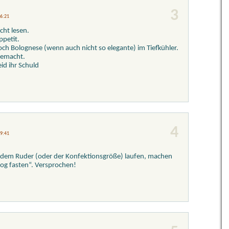
3
 6:21
icht lesen.
petit.
och Bolognese (wenn auch nicht so elegante) im Tiefkühler.
gemacht.
id ihr Schuld
4
 9:41
aus dem Ruder (oder der Konfektionsgröße) laufen, machen
log fasten“. Versprochen!