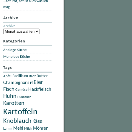
…rot, rot, rot ist alles was ich
mag
Archive
Archive
Kategorien
Analoge Küche
Monologe Küche
Tags
Butter
Apfel
Basilikum
Brot
Eier
Champignons
Ei
Fisch
Hackfleisch
Gemüse
Huhn
Hühnchen
Karotten
Kartoffeln
Knoblauch
Käse
Mehl
Möhren
Lamm
Milch