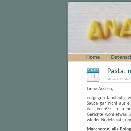
Home
Datensc
Pasta, 
MAI
11
Mittwoch, 11. Mai 
Liebe Andrea,
entgegen landläufig v
Sauce gar nicht aus e
das noch!?) in seine
Gerichte wohl etwas ü
wieder Nudeln satt, un
Maccheroni alla Bolo