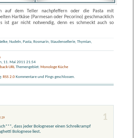
 auf dem Teller nachpfeffern oder die Pasta mit
elten Hartkäse (Parmesan oder Pecorino) geschmacklich
as ist gar nicht notwendig, denn es schmeckt auch so
Nelke
,
Nudeln
,
Pasta
,
Rosmarin
,
Staudensellerie
,
Thymian
,
h
, 11. Mai 2011 21:54
kback-URL
Themengebiet:
Monologe Küche
g:
RSS 2.0
Kommentare und Pings geschlossen.
1
2:29
gsch***, dass jeder Bologneser einen Schreikrampf
hetti Bolognese liest.