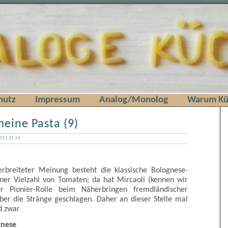
hutz
Impressum
Analog/Monolog
Warum Kü
meine Pasta (9)
2011 21:54
erbreiteter Meinung besteht die klassische Bolognese-
iner Vielzahl von Tomaten; da hat Mircaoli (kennen wir
r Pionier-Rolle beim Näherbringen fremdländischer
ber die Stränge geschlagen. Daher an dieser Stelle mal
d zwar
gnese