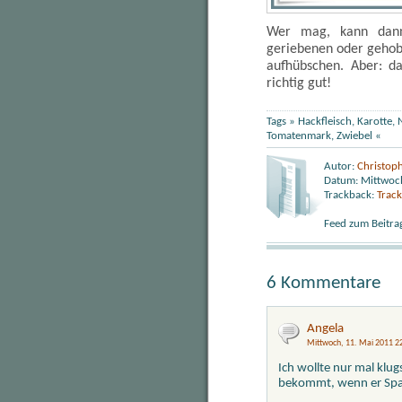
Wer mag, kann dann
geriebenen oder gehob
aufhübschen. Aber: d
richtig gut!
Tags »
Hackfleisch
,
Karotte
,
Tomatenmark
,
Zwiebel
«
Autor:
Christop
Datum: Mittwoch
Trackback:
Trac
Feed zum Beitra
6 Kommentare
Angela
Mittwoch, 11. Mai 2011 2
Ich wollte nur mal klu
bekommt, wenn er Spag