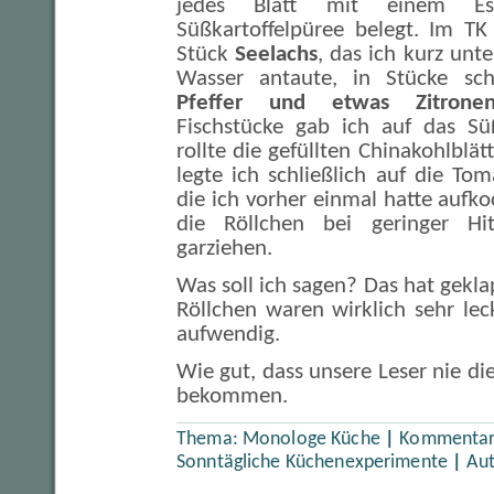
jedes Blatt mit einem Es
Süßkartoffelpüree belegt. Im TK
Stück
Seelachs
, das ich kurz unt
Wasser antaute, in Stücke s
Pfeffer und etwas Zitronen
Fischstücke gab ich auf das Sü
rollte die gefüllten Chinakohlblä
legte ich schließlich auf die T
die ich vorher einmal hatte aufko
die Röllchen bei geringer Hi
garziehen.
Was soll ich sagen? Das hat gekl
Röllchen waren wirklich sehr le
aufwendig.
Wie gut, dass unsere Leser nie di
bekommen.
Thema:
Monologe Küche
|
Kommentare
Sonntägliche Küchenexperimente
|
Au