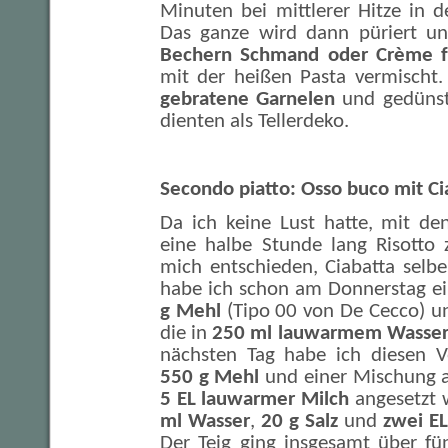
Minuten bei mittlerer Hitze in 
Das ganze wird dann püriert u
Bechern Schmand oder Crème f
mit der heißen Pasta vermischt
gebratene Garnelen
und gedüns
dienten als Tellerdeko.
Secondo piatto: Osso buco mit Ci
Da ich keine Lust hatte, mit d
eine halbe Stunde lang Risotto 
mich entschieden, Ciabatta selbe
habe ich schon am Donnerstag ei
g Mehl
(Tipo 00 von De Cecco) 
die in
250 ml lauwarmem Wasse
nächsten Tag habe ich diesen V
550 g Mehl
und einer Mischung 
5 EL lauwarmer Milch
angesetzt 
ml Wasser
,
20 g Salz
und
zwei EL
Der Teig ging insgesamt über f