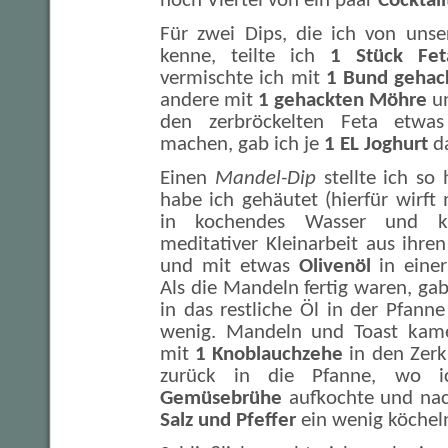
noch Viertel von ein paar
Cocktai
Für zwei Dips, die ich von uns
kenne, teilte ich
1 Stück Fet
vermischte ich mit
1 Bund gehac
andere mit
1 gehackten Möhre
u
den zerbröckelten Feta etwas
machen, gab ich je
1 EL Joghurt
da
Einen
Mandel-Dip
stellte ich so
habe ich gehäutet (hierfür wirft
in kochendes Wasser und k
meditativer Kleinarbeit aus ihr
und mit etwas
Olivenöl
in einer
Als die Mandeln fertig waren, gab
in das restliche Öl in der Pfann
wenig. Mandeln und Toast ka
mit
1 Knoblauchzehe
in den Zerk
zurück in die Pfanne, wo i
Gemüsebrühe
aufkochte und na
Salz und Pfeffer
ein wenig köcheln