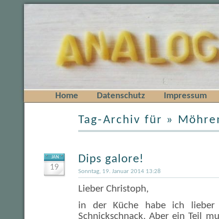
Home
Datenschutz
Impressum
Tag-Archiv für » Möhre
Dips galore!
JAN
19
Sonntag, 19. Januar 2014 13:28
Lieber Christoph,
in der Küche habe ich lieber 
Schnickschnack. Aber ein Teil m