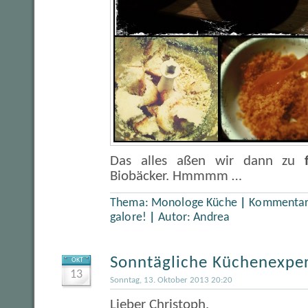
Das alles aßen wir dann zu
Biobäcker. Hmmmm …
Thema:
Monologe Küche
|
Kommentare
galore!
|
Autor:
Andrea
Sonntägliche Küchenexpe
OKT
13
Sonntag, 13. Oktober 2013 20:20
Lieber Christoph,