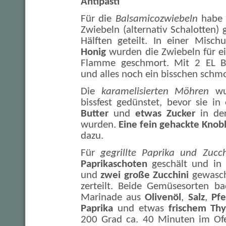
Antipasti
Für die
Balsamicozwiebeln
habe 
Zwiebeln (alternativ Schalotten) 
Hälften geteilt. In einer Misc
Honig
wurden die Zwiebeln für ein
Flamme geschmort. Mit 2 EL B
und alles noch ein bisschen schmo
Die
karamelisierten Möhren
wu
bissfest gedünstet, bevor sie i
Butter
und
etwas Zucker
in der
wurden.
Eine fein gehackte Knob
dazu.
Für
gegrillte Paprika und Zucc
Paprikaschoten
geschält und in S
und
zwei große Zucchini
gewasch
zerteilt. Beide Gemüsesorten ba
Marinade aus
Olivenöl
,
Salz
,
Pfe
Paprika
und etwas
frischem Th
200 Grad ca. 40 Minuten im Of