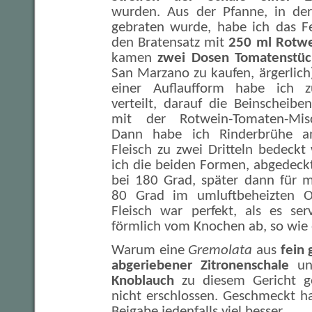
wurden. Aus der Pfanne, in der
gebraten wurde, habe ich das F
den Bratensatz mit
250 ml Rotw
kamen
zwei Dosen Tomatenstüc
San Marzano zu kaufen, ärgerlich)
einer Auflaufform habe ich 
verteilt, darauf die Beinscheibe
mit der Rotwein-Tomaten-Mis
Dann habe ich Rinderbrühe an
Fleisch zu zwei Dritteln bedeck
ich die beiden Formen, abgedeckt 
bei 180 Grad, später dann für 
80 Grad im umluftbeheizten O
Fleisch war perfekt, als es ser
förmlich vom Knochen ab, so wie e
Warum eine
Gremolata
aus
fein 
abgeriebener Zitronenschale
u
Knoblauch
zu diesem Gericht ge
nicht erschlossen. Geschmeckt h
Beigabe jedenfalls viel besser.