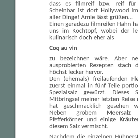
dass es filmreif bzw. reif für
Scheinbar ist dort Hollywood 
aller Dinge! Arnie lässt grüßen…
Einen geradezu filmreifen Hahn ha
uns im Kochtopf, wobei der l
kulinarisch doch eher als
Coq au vin
zu bezeichnen wäre. Aber neb
ausprobierten Rezepten stach d
höchst lecker hervor.
Den (ehemals) freilaufenden
Fl
zuerst einmal in fünf Teile porti
Spezialsalz gewürzt. Dieses S
Mitbringsel meiner letzten Reise
hat geschmacklich gesehen wa
Neben grobem
Meersalz
s
Pfefferkörner und einige
Kräute
diesem Salz vermischt.
Nachdem die einzelnen Hühnerst