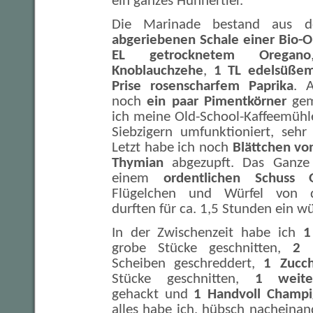
ein ganzes Hühnertier.
Die Marinade bestand aus
abgeriebenen Schale einer Bio-
EL getrocknetem Oregano
Knoblauchzehe
,
1 TL edelsüßem
Prise rosenscharfem Paprika
. 
noch
ein paar Pimentkörner
gem
ich meine Old-School-Kaffeemühl
Siebzigern umfunktioniert, sehr
Letzt habe ich noch
Blättchen vo
Thymian
abgezupft. Das Ganze 
einem
ordentlichen Schuss O
Flügelchen und Würfel von 
durften für ca. 1,5 Stunden ein 
In der Zwischenzeit habe ich
1
grobe Stücke geschnitten,
2 
Scheiben geschreddert,
1 Zucch
Stücke geschnitten,
1 weite
gehackt und
1 Handvoll Champi
alles habe ich, hübsch nacheinand