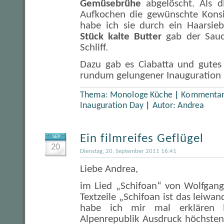
Gemüsebrühe
abgelöscht. Als 
Aufkochen die gewünschte Konsis
habe ich sie durch ein Haarsieb
Stück kalte Butter
gab der Sauc
Schliff.
Dazu gab es Ciabatta und gutes 
rundum gelungener Inauguration
Thema:
Monologe Küche
|
Kommentare
Inauguration Day
|
Autor:
Andrea
Ein filmreifes Geflügel
SEP
20
Dienstag, 20. September 2011 16:41
Liebe Andrea,
im Lied „Schifoan“ von Wolfgang
Textzeile „Schifoan ist das leiwan
habe ich mir mal erklären l
Alpenrepublik Ausdruck höchsten 