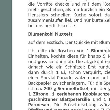
die Vorräte checke und mit dem Ko
mehr geschehen, als mir kürzlich ein R
Hensslers schnellen Küche sofort 
zusammenlaufen lief. Und nur kurze Ze
bei uns herrlich krosse
Blumenkohl-Nuggets
auf dem Esstisch. Der Quickie mit Blum
Ich teilte die Röschen von
1 Blumenk
Einheiten, kochte diese für knapp 5 
und goss sie dann ab. Die abgekühlten
danach wie ein Schnitzel: Erst run
dann durch
1 Ei
, schön verquirlt, z
einer Spezial-Panade wälzen und auf
Backpapier zwischenlagern. Für die Sp
ich
ca. 200 g Semmelbrösel
, mit der 
1 Zitrone
,
1 geriebenen Knoblauchz
geschnittener Blattpetersilie
und
1 
Parmesan
. Die Bröselmischung wür