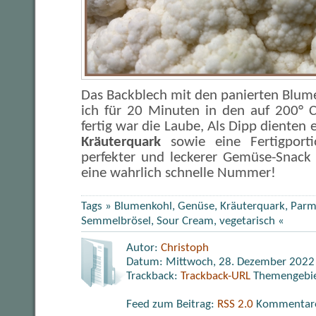
Das Backblech mit den panierten Blume
ich für 20 Minuten in den auf 200° 
fertig war die Laube, Als Dipp dienten 
Kräuterquark
sowie eine Fertigpor
perfekter und leckerer Gemüse-Snac
eine wahrlich schnelle Nummer!
Tags »
Blumenkohl
,
Genüse
,
Kräuterquark
,
Parm
Semmelbrösel
,
Sour Cream
,
vegetarisch
«
Autor:
Christoph
Datum: Mittwoch, 28. Dezember 2022
Trackback:
Trackback-URL
Themengebi
Feed zum Beitrag:
RSS 2.0
Kommentare 