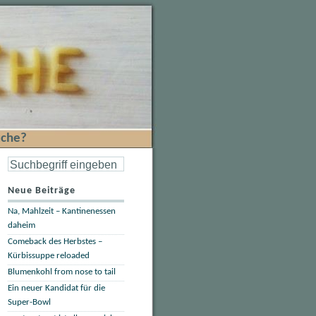
che?
Neue Beiträge
Na, Mahlzeit – Kantinenessen
daheim
Comeback des Herbstes –
Kürbissuppe reloaded
Blumenkohl from nose to tail
Ein neuer Kandidat für die
Super-Bowl