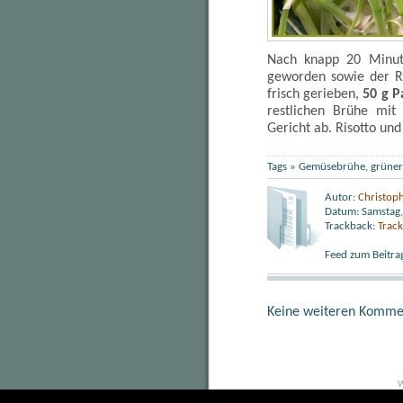
Nach knapp 20 Minute
geworden sowie der Re
frisch gerieben,
50 g 
restlichen Brühe mit
Gericht ab. Risotto un
Tags »
Gemüsebrühe
,
grüner
Autor:
Christop
Datum: Samstag,
Trackback:
Trac
Feed zum Beitra
Keine weiteren Komme
W