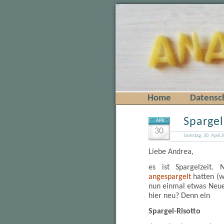
Home
Datensc
Spargel
APR
30
Samstag, 30. April 
Liebe Andrea,
es ist Spargelzeit. 
angespargelt
hatten (w
nun einmal etwas Neue
hier neu? Denn ein
Spargel-Risotto