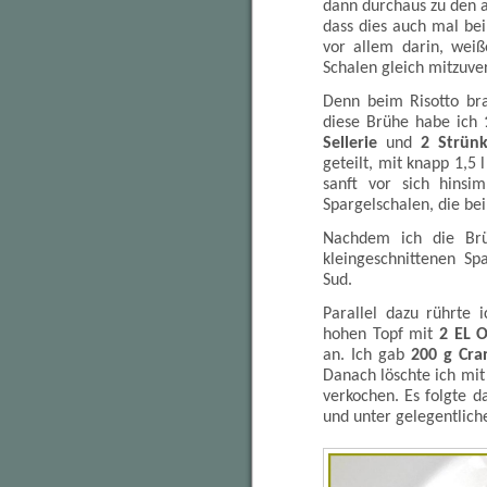
dann durchaus zu den a
dass dies auch mal bei
vor allem darin, wei
Schalen gleich mitzuv
Denn beim Risotto br
diese Brühe habe ich
Sellerie
und
2 Strünk
geteilt, mit knapp 1,5
sanft vor sich hinsi
Spargelschalen, die be
Nachdem ich die Brü
kleingeschnittenen Sp
Sud.
Parallel dazu rührte 
hohen Topf mit
2 EL O
an. Ich gab
200 g Cran
Danach löschte ich mi
verkochen. Es folgte d
und unter gelegentlich