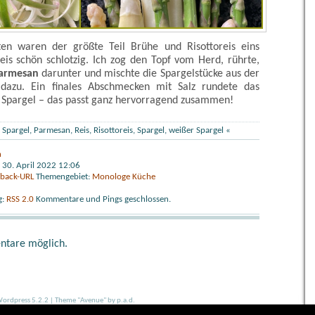
n waren der größte Teil Brühe und Risottoreis eins
is schön schlotzig. Ich zog den Topf vom Herd, rührte,
Parmesan
darunter und mischte die Spargelstücke aus der
 dazu. Ein finales Abschmecken mit Salz rundete das
d Spargel – das passt ganz hervorragend zusammen!
 Spargel
,
Parmesan
,
Reis
,
Risottoreis
,
Spargel
,
weißer Spargel
«
h
 30. April 2022 12:06
kback-URL
Themengebiet:
Monologe Küche
g:
RSS 2.0
Kommentare und Pings geschlossen.
ntare möglich.
ordpress 5.2.2
|
Theme "Avenue"
by p.a.d.