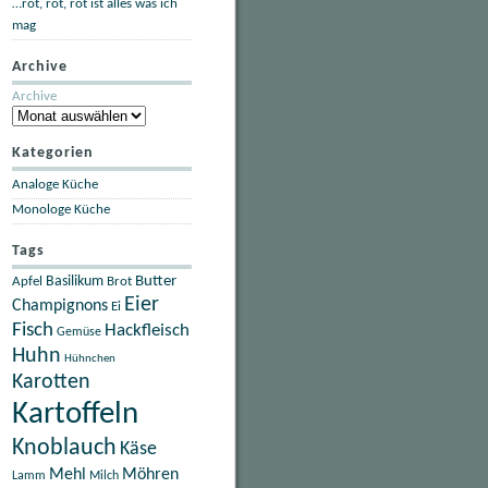
…rot, rot, rot ist alles was ich
mag
Archive
Archive
Kategorien
Analoge Küche
Monologe Küche
Tags
Butter
Apfel
Basilikum
Brot
Eier
Champignons
Ei
Fisch
Hackfleisch
Gemüse
Huhn
Hühnchen
Karotten
Kartoffeln
Knoblauch
Käse
Mehl
Möhren
Lamm
Milch