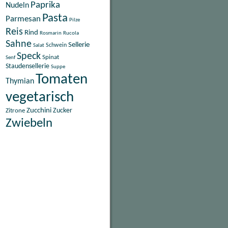
Paprika
Nudeln
Pasta
Parmesan
Pilze
Reis
Rind
Rosmarin
Rucola
Sahne
Sellerie
Schwein
Salat
Speck
Spinat
Senf
Staudensellerie
Suppe
Tomaten
Thymian
vegetarisch
Zucchini
Zitrone
Zucker
Zwiebeln