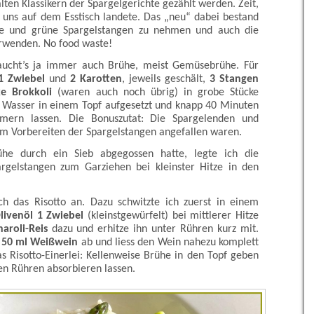
lten Klassikern der Spargelgerichte gezählt werden. Zeit,
 uns auf dem Esstisch landete. Das „neu“ dabei bestand
ße und grüne Spargelstangen zu nehmen und auch die
erwenden. No food waste!
aucht’s ja immer auch Brühe, meist Gemüsebrühe. Für
1 Zwiebel
und
2 Karotten
, jeweils geschält,
3 Stangen
e Brokkoli
(waren auch noch übrig) in grobe Stücke
 l Wasser in einem Topf aufgesetzt und knapp 40 Minuten
mmern lassen. Die Bonuszutat: Die Spargelenden und
im Vorbereiten der Spargelstangen angefallen waren.
he durch ein Sieb abgegossen hatte, legte ich die
argelstangen zum Garziehen bei kleinster Hitze in den
ich das Risotto an. Dazu schwitzte ich zuerst in einem
livenöl
1 Zwiebel
(kleinstgewürfelt) bei mittlerer Hitze
aroli-Reis
dazu und erhitze ihn unter Rühren kurz mit.
t
50 ml Weißwein
ab und liess den Wein nahezu komplett
as Risotto-Einerlei: Kellenweise Brühe in den Topf geben
en Rühren absorbieren lassen.