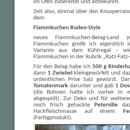
im Ofen zubereitet und altbekannt.
Zeit also, einmal über den Knusperran
dem
Flammkuchen Rodeo-Style
neues Flammkuchen-Belag-Land z
Flammkuchen greife ich eigentlich i
Variante aus dem Kühlregal – wi
Flammkuchen in der Rubrik „Ratz-Fatz-
Für den Belag habe ich
500 g Rinderh
dann
1 Zwiebel
kleingewürfelt und da
ordentlichen Prise Salz gewürzt. D
Tomatenmark
darunter und gab
1 Dos
(die Bohnen hatte ich vorher in e
abgespült). Zur Deko und für weiter
noch frisch gehackte
Petersilie
dazu
Hackfleischmasse auf einem
Fe
(Fertigprodukt).