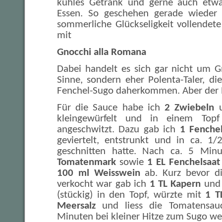
kühles Getränk und gerne auch etw
Essen. So geschehen gerade wieder
sommerliche Glückseligkeit vollendete
mit
Gnocchi alla Romana
Dabei handelt es sich gar nicht um G
Sinne, sondern eher Polenta-Taler, d
Fenchel-Sugo daherkommen. Aber der 
Für die Sauce habe ich
2 Zwiebeln
kleingewürfelt und in einem Topf
angeschwitzt. Dazu gab ich
1 Fenchel
geviertelt, entstrunkt und in ca. 1
geschnitten hatte. Nach ca. 5 Min
Tomatenmark
sowie
1 EL Fenchelsaat
100 ml Weisswein
ab. Kurz bevor die
verkocht war gab ich
1 TL Kapern
un
(stückig) in den Topf, würzte mit
1 T
Meersalz
und liess die Tomatensau
Minuten bei kleiner Hitze zum Sugo we