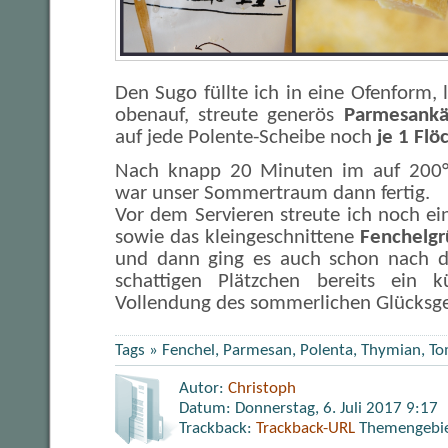
Den Sugo füllte ich in eine Ofenform, l
obenauf, streute generös
Parmesankä
auf jede Polente-Scheibe noch
je 1 Flö
Nach knapp 20 Minuten im auf 200°
war unser Sommertraum dann fertig.
Vor dem Servieren streute ich noch e
sowie das kleingeschnittene
Fenchelgr
und dann ging es auch schon nach 
schattigen Plätzchen bereits ein 
Vollendung des sommerlichen Glücksge
Tags »
Fenchel
,
Parmesan
,
Polenta
,
Thymian
,
To
Autor:
Christoph
Datum: Donnerstag, 6. Juli 2017 9:17
Trackback:
Trackback-URL
Themengebi