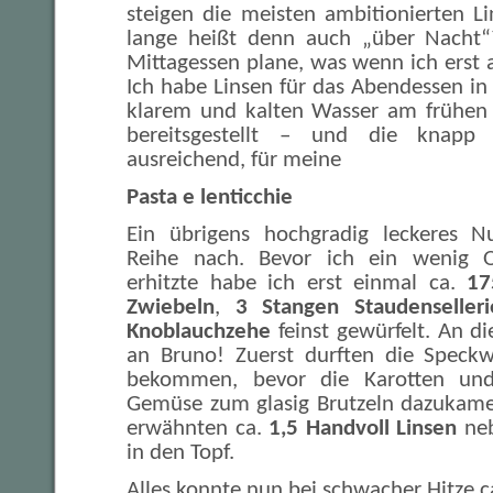
steigen die meisten ambitionierten Li
lange heißt denn auch „über Nacht
Mittagessen plane, was wenn ich ers
Ich habe Linsen für das Abendessen i
klarem und kalten Wasser am frühe
bereitsgestellt – und die knap
ausreichend, für meine
Pasta e lenticchie
Ein übrigens hochgradig leckeres Nu
Reihe nach. Bevor ich ein wenig O
erhitzte habe ich erst einmal ca.
17
Zwiebeln
,
3 Stangen Staudenselleri
Knoblauchzehe
feinst gewürfelt. An di
an Bruno! Zuerst durften die Speckw
bekommen, bevor die Karotten und
Gemüse zum glasig Brutzeln dazukam
erwähnten ca.
1,5 Handvoll Linsen
neb
in den Topf.
Alles konnte nun bei schwacher Hitze c