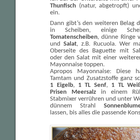
Thunfisch
(natur, abgetropft) u
ein.
Dann gibt’s den weiteren Belag 
in Scheiben, einige Sc
Tomatenscheiben
, dünne Ringe
und
Salat
, z.B. Rucuola. Wer m
Oberseite des Baguette mit Sal
oder den Salat mit einer weitere
Mayonnaise toppen.
Apropos Mayonnaise: Diese h
Tamtam und Zusatzstoffe ganz sch
1 Eigelb
,
1 TL Senf
,
1 TL Weiß
Prisen Meersalz
in einem Rüh
Stabmixer verrühren und unter W
dünnem Strahl
Sonnenblume
lassen, bis alles die passende Kons