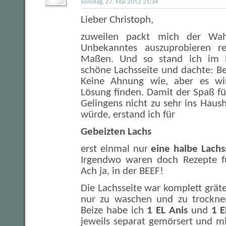
Sonntag, 27. Mai 2012 21:34
Lieber Christoph,
zuweilen packt mich der Wa
Unbekanntes auszuprobieren r
Maßen. Und so stand ich im F
schöne Lachsseite und dachte: B
Keine Ahnung wie, aber es wi
Lösung finden. Damit der Spaß für
Gelingens nicht zu sehr ins Haus
würde, erstand ich für
Gebeizten Lachs
erst einmal nur
eine halbe Lachs
Irgendwo waren doch Rezepte fü
Ach ja, in der BEEF!
Die Lachsseite war komplett gräten
nur zu waschen und zu trocknen
Beize habe ich
1 EL Anis
und
1 E
jeweils separat gemörsert und m