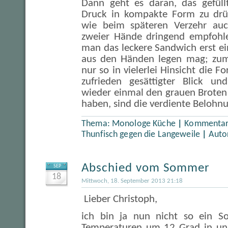
Dann geht es daran, das gefüll
Druck in kompakte Form zu drüc
wie beim späteren Verzehr au
zweier Hände dringend empfohle
man das leckere Sandwich erst e
aus den Händen legen mag; zum 
nur so in vielerlei Hinsicht die F
zufrieden gesättigter Blick un
wieder einmal den grauen Broten
haben, sind die verdiente Belohn
Thema:
Monologe Küche
|
Kommentare
Thunfisch gegen die Langeweile
|
Auto
Abschied vom Sommer
SEP
18
Mittwoch, 18. September 2013 21:18
Lieber Christoph,
ich bin ja nun nicht so ein S
Temperaturen um 12 Grad in uns