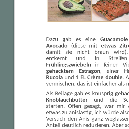
Dazu gab es eine
Guacamole
Avocado
(diese mit
etwas Zitr
damit sie nicht braun wird
entkernt und in Streifen 
Frühlingszwiebeln
in feinen Vi
gehacktem Estragon
, einer
H
Rucola
und
1 EL Crème double
. 
vermischen, das ist einfacher als 
Als Beilage gab es knusprig
gebac
Knoblauchbutter
und die Sch
starten. Offen gesagt, war mir
etwas zu anislastig, ich würde al
Versuch den Anis ganz weglasse
Anteil deutlich reduzieren. Aber s