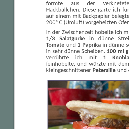
formte aus der verknetet
Hackbällchen. Diese garte ich f
auf einem mit Backpapier belegt
200° C (Umluft) vorgeheizten Ofen
In der Zwischenzeit hobelte ich m
1/3 Salatgurke
in dünne Strei
Tomate
und
1 Paprika
in dünne 
in sehr dünne Scheiben.
100 ml g
verrührte ich mit
1 Knobla
feinhobelte, und würzte mit de
kleingeschnittener
Petersilie
und e