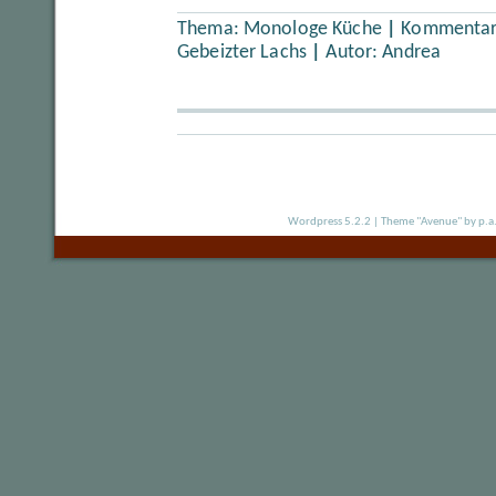
Thema:
Monologe Küche
|
Kommentare
Gebeizter Lachs
|
Autor:
Andrea
Wordpress 5.2.2
|
Theme "Avenue"
by p.a