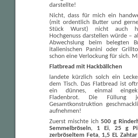
darstellte!
Nicht, dass für mich ein handwe
(mit ordentlich Butter und ger
Stück Wurst) nicht auch h
Hochgenuss darstellen würde – a
Abwechslung beim belegten Br
italienischen Panini oder Grillt
schon eine Verlockung für sich. 
Flatbread mit Hackbällchen
landete kürzlich solch ein Leck
dem Tisch. Das Flatbread ist oft
ein dünnes, einmal eingekl
Fladenbrot. Die Füllung j
Gesamtkonstruktion geschmackli
aufnehmen!
Zuerst mischte ich
500 g Rinder
Semmelbröseln
,
1 Ei
,
25 g Pi
zerbröseltem Feta
,
1,5 EL Zahtar