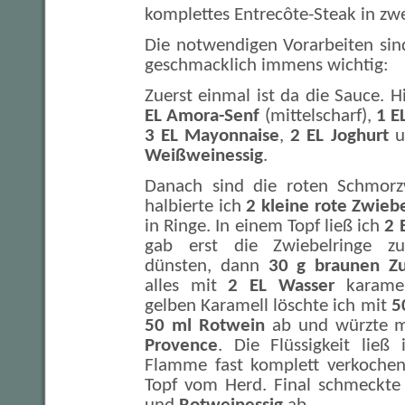
komplettes Entrecôte-Steak in zw
Die notwendigen Vorarbeiten sind
geschmacklich immens wichtig:
Zuerst einmal ist da die Sauce. H
EL Amora-Senf
(mittelscharf),
1 E
3 EL Mayonnaise
,
2 EL Joghurt
un
Weißweinessig
.
Danach sind die roten Schmorz
halbierte ich
2 kleine rote Zwieb
in Ringe. In einem Topf ließ ich
2 
gab erst die Zwiebelringe z
dünsten, dann
30 g braunen Zu
alles mit
2 EL Wasser
karamell
gelben Karamell löschte ich mit
5
50 ml Rotwein
ab und würzte 
Provence
. Die Flüssigkeit ließ
Flamme fast komplett verkoche
Topf vom Herd. Final schmeckte i