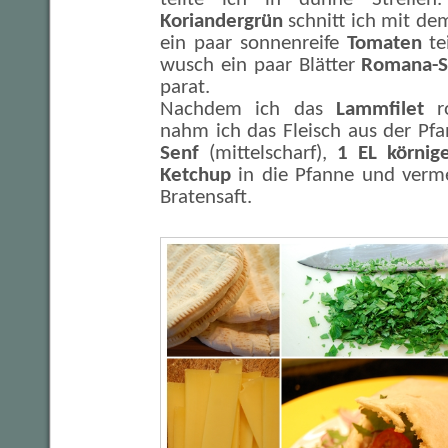
Koriandergrün
schnitt ich mit de
ein paar sonnenreife
Tomaten
tei
wusch ein paar Blätter
Romana-S
parat.
Nachdem ich das
Lammfilet
ro
nahm ich das Fleisch aus der Pf
Senf
(mittelscharf),
1 EL körnig
Ketchup
in die Pfanne und verm
Bratensaft.