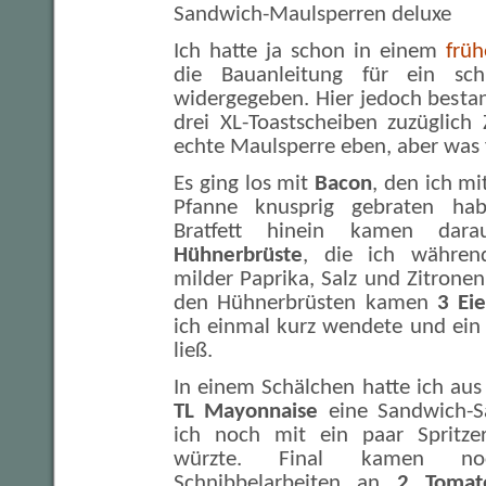
Sandwich-Maulsperren deluxe
Ich hatte ja schon in einem
frü
die Bauanleitung für ein sch
widergegeben. Hier jedoch besta
drei XL-Toastscheiben zuzüglich
echte Maulsperre eben, aber was f
Es ging los mit
Bacon
, den ich mi
Pfanne knusprig gebraten ha
Bratfett hinein kamen dara
Hühnerbrüste
, die ich währen
milder Paprika, Salz und Zitronen
den Hühnerbrüsten kamen
3 Eie
ich einmal kurz wendete und ein
ließ.
In einem Schälchen hatte ich au
TL Mayonnaise
eine Sandwich-Sa
ich noch mit ein paar Spritz
würzte. Final kamen noc
Schnibbelarbeiten an
2 Tomat