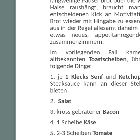
langweilige Pausenbrot oder die
Halse raushängt, braucht ma
entscheidenen Kick an Motivitat
Brot wieder mit Hingabe zu essen.
aus in der Regel allesamt daheim
etwas neues, appetitanregend
zusammenzimmern.
Im vorliegenden Fall kam
altbekannten
Toastscheiben
, üb
folgende Dinge:
1. je
1 Klecks Senf
und
Ketchu
Steaksauce kann an dieser Stel
bieten
2.
Salat
3. kross gebratener
Bacon
4. 1 Scheibe
Käse
5. 2-3 Scheiben
Tomate