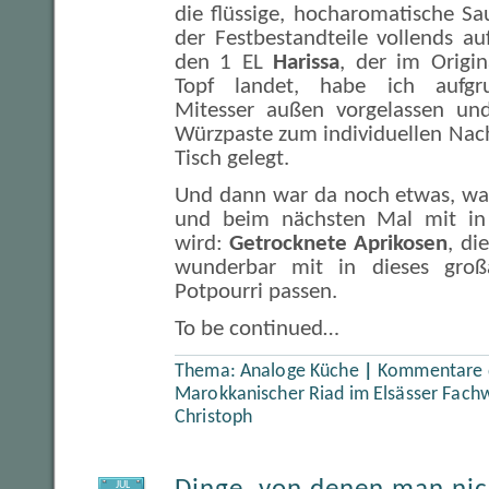
die flüssige, hocharomatische S
der Festbestandteile vollends auf
den 1 EL
Harissa
, der im Origin
Topf landet, habe ich aufgru
Mitesser außen vorgelassen un
Würzpaste zum individuellen Nac
Tisch gelegt.
Und dann war da noch etwas, was
und beim nächsten Mal mit in
wird:
Getrocknete Aprikosen
, di
wunderbar mit in dieses groß
Potpourri passen.
To be continued…
Thema:
Analoge Küche
|
Kommentare d
Marokkanischer Riad im Elsässer Fach
Christoph
JUL