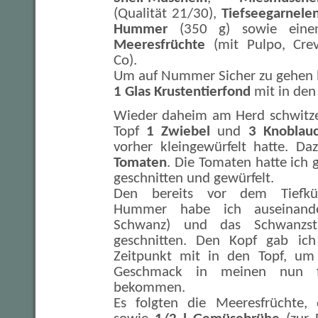
(Qualität 21/30),
Tiefseegarnele
Hummer
(350 g) sowie eine
Meeresfrüchte
(mit Pulpo, Cre
Co).
Um auf Nummer Sicher zu gehen l
1 Glas Krustentierfond
mit in den
Wieder daheim am Herd schwitze 
Topf
1 Zwiebel
und
3 Knoblau
vorher kleingewürfelt hatte. D
Tomaten
. Die Tomaten hatte ich 
geschnitten und gewürfelt.
Den bereits vor dem Tiefkü
Hummer habe ich auseinande
Schwanz) und das Schwanzst
geschnitten. Den Kopf gab ic
Zeitpunkt mit in den Topf, um
Geschmack in meinen nun f
bekommen.
Es folgten die Meeresfrüchte, 