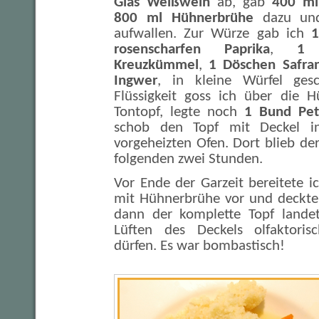
Glas Weißwein
ab, gab
400 ml
800 ml Hühnerbrühe
dazu und 
aufwallen. Zur Würze gab ich
1
rosenscharfen Paprika
,
1 
Kreuzkümmel
,
1 Döschen Safra
Ingwer
, in kleine Würfel gesc
Flüssigkeit goss ich über die 
Tontopf, legte noch
1 Bund Pete
schob den Topf mit Deckel 
vorgeheizten Ofen. Dort blieb der
folgenden zwei Stunden.
Vor Ende der Garzeit bereitete i
mit Hühnerbrühe vor und deckte
dann der komplette Topf landet
Lüften des Deckels olfaktoris
dürfen. Es war bombastisch!