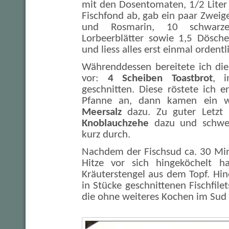
mit den Dosentomaten, 1/2 Liter
Fischfond ab, gab ein paar Zweige
und Rosmarin, 10 schwarze 
Lorbeerblätter sowie 1,5 Dösch
und liess alles erst einmal ordent
Währenddessen bereitete ich di
vor:
4 Scheiben Toastbrot
, i
geschnitten. Diese röstete ich e
Pfanne an, dann kamen ein 
Meersalz
dazu. Zu guter Letzt
Knoblauchzehe
dazu und schwen
kurz durch.
Nachdem der Fischsud ca. 30 Mi
Hitze vor sich hingeköchelt h
Kräuterstengel aus dem Topf. Hi
in Stücke geschnittenen Fischfile
die ohne weiteres Kochen im Sud