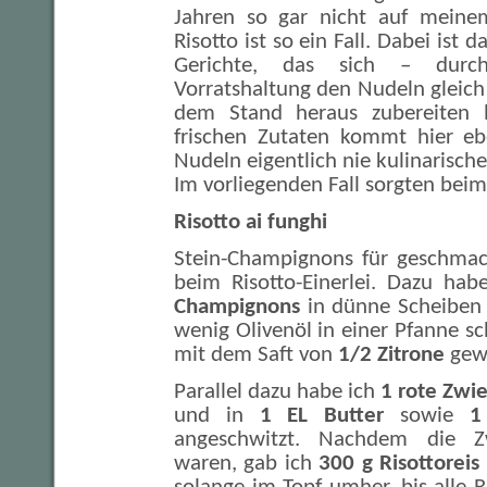
Jahren so gar nicht auf meinem
Risotto ist so ein Fall. Dabei ist d
Gerichte, das sich – durch
Vorratshaltung den Nudeln gleic
dem Stand heraus zubereiten l
frischen Zutaten kommt hier eb
Nudeln eigentlich nie kulinarisch
Im vorliegenden Fall sorgten beim
Risotto ai funghi
Stein-Champignons für geschmac
beim Risotto-Einerlei. Dazu ha
Champignons
in dünne Scheiben g
wenig Olivenöl in einer Pfanne s
mit dem Saft von
1/2 Zitrone
gewü
Parallel dazu habe ich
1 rote Zwi
und in
1 EL Butter
sowie
1
angeschwitzt. Nachdem die Zw
waren, gab ich
300 g Risottoreis