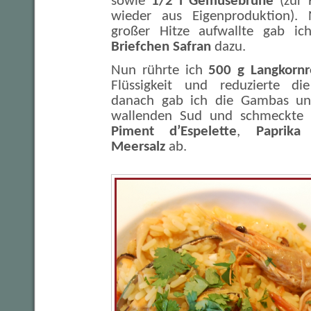
sowie
1/2 l Gemüsebrühe
(zur 
wieder aus Eigenproduktion).
großer Hitze aufwallte gab i
Briefchen Safran
dazu.
Nun rührte ich
500 g Langkornr
Flüssigkeit und reduzierte di
danach gab ich die Gambas un
wallenden Sud und schmeckte
Piment d’Espelette
,
Paprika
(
Meersalz
ab.