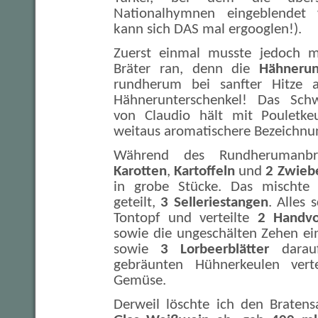
Nationalhymnen eingeblende
kann sich DAS mal ergooglen!).
Zuerst einmal musste jedoch me
Bräter ran, denn die
Hähnerun
rundherum bei sanfter Hitze 
Hähnerunterschenkel! Das Schw
von Claudio hält mit Pouletkeu
weitaus aromatischere Bezeichnu
Während des Rundherumanbra
Karotten
,
Kartoffeln
und
2 Zwieb
in grobe Stücke. Das mischte i
geteilt,
3 Selleriestangen
. Alles 
Tontopf und verteilte
2 Handvo
sowie die ungeschälten Zehen e
sowie
3 Lorbeerblätter
darauf
gebräunten Hühnerkeulen vert
Gemüse.
Derweil löschte ich den Braten