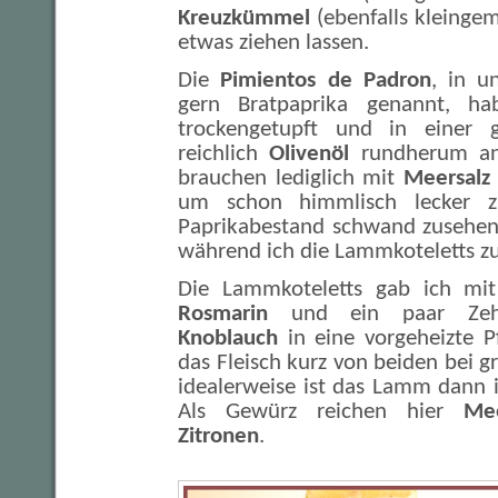
Kreuzkümmel
(ebenfalls kleingem
etwas ziehen lassen.
Die
Pimientos de Padron
, in u
gern Bratpaprika genannt, ha
trockengetupft und in einer 
reichlich
Olivenöl
rundherum ang
brauchen lediglich mit
Meersalz
um schon himmlisch lecker 
Paprikabestand schwand zusehend
während ich die Lammkoteletts zu
Die Lammkoteletts gab ich mit
Rosmarin
und ein paar Z
Knoblauch
in eine vorgeheizte P
das Fleisch kurz von beiden bei g
idealerweise ist das Lamm dann 
Als Gewürz reichen hier
Mee
Zitronen
.