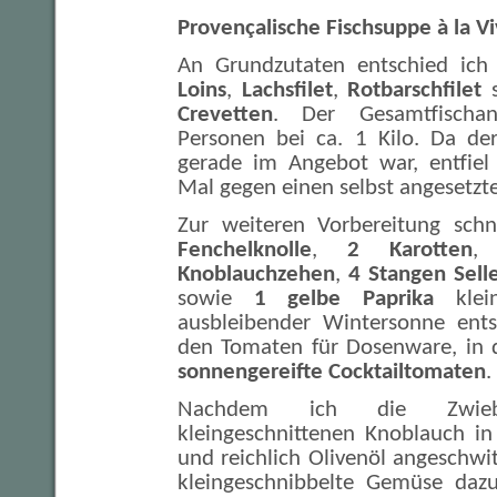
Provençalische Fischsuppe à la V
An Grundzutaten entschied ic
Loins
,
Lachsfilet
,
Rotbarschfilet
s
Crevetten
. Der Gesamtfischan
Personen bei ca. 1 Kilo. Da de
gerade im Angebot war, entfiel
Mal gegen einen selbst angesetzt
Zur weiteren Vorbereitung sch
Fenchelknolle
,
2 Karotten
Knoblauchzehen
,
4 Stangen Selle
sowie
1 gelbe Paprika
klei
ausbleibender Wintersonne ents
den Tomaten für Dosenware, in 
sonnengereifte Cocktailtomaten
.
Nachdem ich die Zwie
kleingeschnittenen Knoblauch i
und reichlich Olivenöl angeschwi
kleingeschnibbelte Gemüse dazu