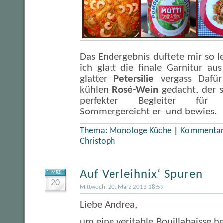
Das Endergebnis duftete mir so l
ich glatt die finale Garnitur aus
glatter
Petersilie
vergass Dafür
kühlen
Rosé-Wein
gedacht, der s
perfekter Begleiter für 
Sommergereicht er- und bewies.
Thema:
Monologe Küche
|
Kommentare
Christoph
Auf Verleihnix‘ Spuren
MRZ
20
Mittwoch, 20. März 2013 18:59
Liebe Andrea,
um eine veritable Bouillabaisse he