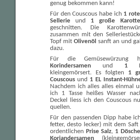
genug bekommen kann!
Für den Couscous habe ich
1 rot
Sellerie
und
1 große Karott
geschnitten. Die Karottenwü
zusammen mit den Selleriestück
Topf mit
Olivenöl
sanft an und ga
dazu.
Für die Gemüsewürzung 
Korindersamen
und
1 E
kleingemörsert. Es folgten
1 gr
Couscous
und
1 EL Instant-Hühn
Nachdem ich alles alles einmal 
ich 1 Tasse heißes Wasser nac
Deckel liess ich den Couscous n
quellen.
Für den passenden Dipp habe i
fetter, desto lecker) mit dem Saf
ordentlichen
Prise Salz
,
1 Dösche
Koriandersamen
(kleingemörs