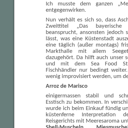
Ich musste dem ganzen „Mee
entgegenwirken.
Nun verhält es sich so, dass As
Zweittitel „Das bayerische
beansprucht, ansonsten jedoch s
lässt, was eine Küstenstadt ausz
eine täglich (außer montags) fri
Markthalle mit allem Seeg
dazugehört. Da hilft auch unser s
und mit dem Sea Food Star
Fischhändler nur bedingt weiter
wenig improvisiert werden, um d
Arroz de Marisco
einigermassen stabil und sc
Esstisch zu bekommen. In versch
wurde ich beim Einkauf fündig u
küstenferne Interpretation d
Reisgerichts mit Meeresaroma u
Shell-Muscheln
,
Miesmuschel