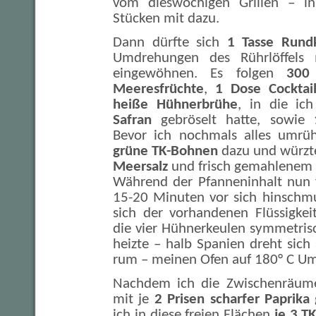
vom dieswöchigen Grillen – in 
Stücken mit dazu.
Dann dürfte sich
1 Tasse Rundk
Umdrehungen des Rührlöffels 
eingewöhnen. Es folgen
300
Meeresfrüchte
,
1 Dose Cocktai
heiße Hühnerbrühe
, in die ic
Safran
gebröselt hatte, sowie
Bevor ich nochmals alles umrü
grüne TK-Bohnen
dazu und würzte
Meersalz
und frisch gemahlenem
Während der Pfanneninhalt nun f
15-20 Minuten vor sich hinschmu
sich der vorhandenen Flüssigkei
die vier Hühnerkeulen symmetris
heizte – halb Spanien dreht sich
rum – meinen Ofen auf 180° C Uml
Nachdem ich die Zwischenräum
mit je
2 Prisen scharfer Paprika
g
ich in diese freien Flächen
je 3 T