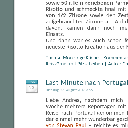
sowie
50 g fein geriebenen Par
Risotto und schmeckte final mi
von 1/2 Zitrone
sowie den
Zes
aufgebrauchten Zitrone ab. Auf d
davon, kamen dann noch mei
Einsatz.
Und dann war es auch schon fer
neueste Risotto-Kreation aus de
Thema:
Monologe Küche
|
Kommentare
Reiskörner mit Pilzscheiben
|
Autor:
Ch
Last Minute nach Portuga
AUG
23
Dienstag, 23. August 2016 8:59
Liebe Andrea, nachdem mich i
Woche mehrere Reportagen mit a
Reise nach Portugal genommen h
der einmal mehr wunderbar ges
von Stevan Paul
– reichte es m