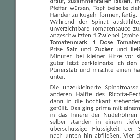
drauf, zusammenfallen lassen, m
Pfeffer würzen, Topf beiseite zi
Händen zu Kugeln formen, fertig.
Während der Spinat auskühlte,
unverzichtbare Tomatensauce zu.
angeschwitzten
1 Zwiebel
(grobe 
Tomatenmark
,
1 Dose Tomaten
Prise
Salz
und
Zucker
und ließ
Minuten bei kleiner Hitze vor s
guter letzt zerkleinerte ich de
Pürierstab und mischte einen h
unter.
Die unzerkleinerte Spinatmass
anderen Hälfte des Ricotta-Bec
dann in die hochkant stehenden
gefüllt. Das ging prima mit einem
in das Innere der Nudelröhren 
selber standen in einem tiefen
überschüssige Flüssigkeit der S
nach unten hin abfließen. Vier 