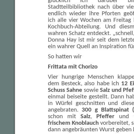
glücklich ich darüber b
Stadtteilbibliothek nach über v
endlich wieder ihre Pforten geö
ich alle vier Wochen am Freitag 
Kochbuch-Abteilung. Und dies
wahren Schatz entdeckt. „schnell,
Donna Hay ist mir seit dem letzt
ein wahrer Quell an Inspiration fü
So hatten wir
Frittata mit Chorizo
Vier hungrige Menschen klapp
dem Besteck, also habe ich
12 E
Schuss Sahne
sowie
Salz und Pfef
einmal beiseite gestellt. Dann h
in Würfel geschnitten und dies
angebraten.
300 g Blattspinat 
schon mit
Salz
,
Pfeffer
und
frischem Knoblauch
vorbereitet, s
dann angebräunten Wurst geben 