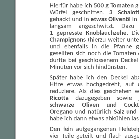
Hierfür habe ich
500 g Tomaten
g
Würfel geschnitten.
3 Schalot
gehackt und in
etwas Olivenöl
in
langsam angeschwitzt. Daz
1 gepresste Knoblauchzehe
. D
Champignons
(hierzu weiter unte
und ebenfalls in die Pfanne ge
gesellten sich noch die Tomaten
durfte bei geschlossenem Deckel
Minuten vor sich hindünsten.
Später habe ich den Deckel a
Hitze etwas hochgedreht, auf d
reduziere. Als dies geschehen 
Ricotta
dazugegeben sowie
schwarze Oliven und Cockta
Oregano
und natürlich
Salz und 
habe ich dann etwas abkühlen las
Den fein aufgegangenen Hefetei
vier Teile geteilt und flach ausg