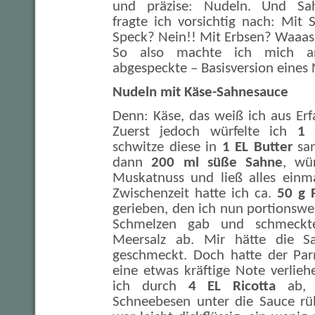
und präzise: Nudeln. Und Sa
fragte ich vorsichtig nach: Mit
Speck? Nein!! Mit Erbsen? Waaa
So also machte ich mich a
abgespeckte – Basisversion eines 
Nudeln mit Käse-Sahnesauce
Denn: Käse, das weiß ich aus Er
Zuerst jedoch würfelte ich
1 
schwitze diese in
1 EL Butter
san
dann
200 ml süße Sahne
, wü
Muskatnuss und ließ alles einma
Zwischenzeit hatte ich ca.
50 g 
gerieben, den ich nun portionswe
Schmelzen gab und schmeckt
Meersalz ab. Mir hätte die S
geschmeckt. Doch hatte der P
eine etwas kräftige Note verlie
ich durch
4 EL Ricotta
ab, 
Schneebesen unter die Sauce rüh