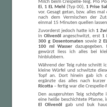
Milch beim Crespelle-Teig. Pro Po
Ei
,
1 EL Mehl
(Typ 00),
1 Prise Sa
vor. Gesagt getan, bzw. alles m
nach dem Vermischen der Zuta
einmal 15 Minuten quellen lassen
Zuvorderst jedoch hatte ich
1 Zw
in
Olivenöl
angeschwitzt, erst
1 
300 g Dosentomaten
sowie
2 E
100 ml Wasser
dazugegeben.
gewürzt liess ich alles bei kle
hinblubbern.
Während der Teig ruhte schnitt 
kleine Würfel und schwitzte die
Topf an. Dort hinein gab ich
ergänzte das alles nach kurze
Ricotta
– fertig war die Crespelle-
Den ausgeruhten Teig schöpfte i
eine heiße beschichtete Pfanne, i
El Olivenöl
gab und buk hauch