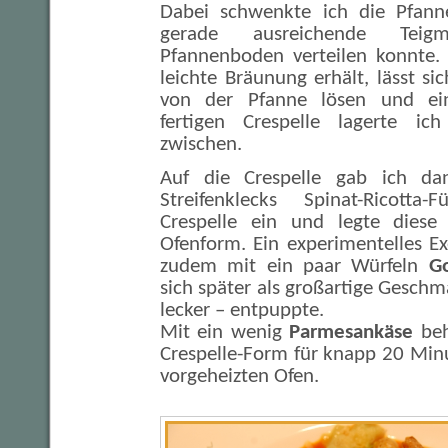
Dabei schwenkte ich die Pfanne
gerade ausreichende Tei
Pfannenboden verteilen konnte. 
leichte Bräunung erhält, lässt si
von der Pfanne lösen und ei
fertigen Crespelle lagerte ic
zwischen.
Auf die Crespelle gab ich da
Streifenklecks Spinat-Ricotta-
Crespelle ein und legte diese 
Ofenform. Ein experimentelles E
zudem mit ein paar Würfeln
Go
sich später als großartige Geschm
lecker – entpuppte.
Mit ein wenig
Parmesankäse
beh
Crespelle-Form für knapp 20 Min
vorgeheizten Ofen.