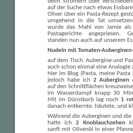
beim Stromern über verschieden
auf der Suche nach etwas Essbare
Oliver über ein Pasta-Rezept gesto
umgehend in die Tat umsetzen w
wurde das Mahl von Jamie als e
Pastagerichte angepriesen. G
standen nun auch auf unserem Es
Nudeln mit Tomaten-Auberginen-
auf dem Tisch. Aubergine und Past
auch schon einmal eine Analogie 
hier im Blog (Pasta, meine Pasta
jedoch habe ich
2 Auberginen
e
auf den Schnittflächen kreuzweise
im Wasserdampf knapp 30 Minu
Mit im Dünstkorb lag noch
1 ro
danach entkernte. häutete, und kl
Während die Auberginen und die 
hatte ich
2 Knoblauchzehen
kl
sanft mit Olivenöl in einer Pfann