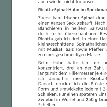
auch wieder nicht für unser
Ricotta-Spinat-Huhn im Speckma
Zuerst kam
frischer Spinat
dran.
einen ganzen Sack gekauft. Nach
Blanchieren in heißem Salzwass
doch recht überschaubarer Re
Ricotta
gab ich drei, in einer Ha
kleingeschnittene Spinatbällche
mit
Muskat
,
Salz
sowie
Pfeffer
u
zu einer geschmeidigen Masse.
Beim Huhn hatte ich mir nu
konzentriert, drei an der Zahl. 
längs mit dem Filiermesser je eine
ich daraufhin meine Ricotta-M
Danach drückte ich die Brüste w
Form und umwickelte jede mit 2
Schinken
. Für einen späteren Ein
Zwiebel
in Würfel und
250 g br
Scheiben.