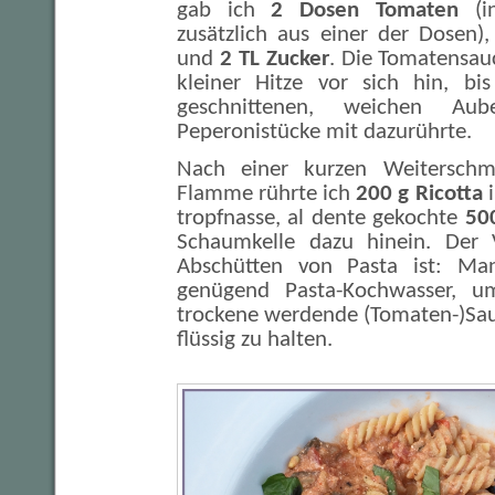
gab ich
2 Dosen Tomaten
(in
zusätzlich aus einer der Dosen)
und
2 TL Zucker
. Die Tomatensau
kleiner Hitze vor sich hin, bi
geschnittenen, weichen Au
Peperonistücke mit dazurührte.
Nach einer kurzen Weiterschmu
Flamme rührte ich
200 g Ricotta
i
tropfnasse, al dente gekochte
500
Schaumkelle dazu hinein. Der V
Abschütten von Pasta ist: M
genügend Pasta-Kochwasser, u
trockene werdende (Tomaten-)Sa
flüssig zu halten.