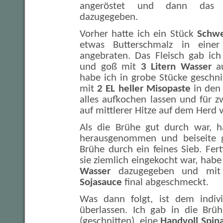
angeröstet und dann das r
dazugegeben.
Vorher hatte ich ein Stück
Schwe
etwas Butterschmalz in eine
angebraten. Das Fleisch gab i
und goß mit
3 Litern Wasser
a
habe ich in grobe Stücke gesch
mit
2 EL heller Misopaste
in den
alles aufkochen lassen und für z
auf mittlerer Hitze auf dem Herd 
Als die Brühe gut durch war, h
herausgenommen und beiseite ge
Brühe durch ein feines Sieb. Fert
sie ziemlich eingekocht war, habe
Wasser
dazugegeben und mi
Sojasauce
final abgeschmeckt.
Was dann folgt, ist dem indiv
überlassen. Ich gab in die Brü
(geschnitten), eine
Handvoll Spin