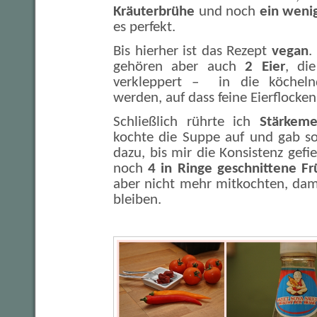
Kräuterbrühe
und noch
ein weni
es perfekt.
Bis hierher ist das Rezept
vegan
.
gehören aber auch
2 Eier
, di
verkleppert – in die köchel
werden, auf dass feine Eierflocke
Schließlich rührte ich
Stärkem
kochte die Suppe auf und gab so
dazu, bis mir die Konsistenz gef
noch
4 in Ringe geschnittene Fr
aber nicht mehr mitkochten, dam
bleiben.