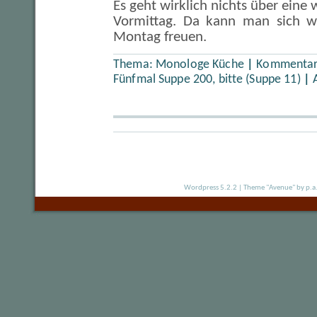
Es geht wirklich nichts über ei
Vormittag. Da kann man sich wi
Montag freuen.
Thema:
Monologe Küche
|
Kommentare
Fünfmal Suppe 200, bitte (Suppe 11)
|
Wordpress 5.2.2
|
Theme "Avenue"
by p.a