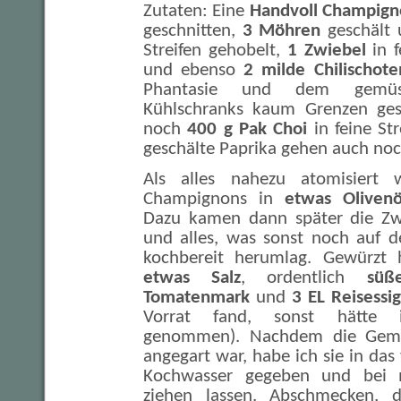
Zutaten: Eine
Handvoll Champign
geschnitten,
3 Möhren
geschält 
Streifen gehobelt,
1 Zwiebel
in f
und ebenso
2 milde Chilischote
Phantasie und dem gemüs
Kühlschranks kaum Grenzen gese
noch
400 g Pak Choi
in feine St
geschälte Paprika gehen auch noc
Als alles nahezu atomisiert 
Champignons in
etwas Olivenö
Dazu kamen dann später die Zw
und alles, was sonst noch auf d
kochbereit herumlag. Gewürzt
etwas Salz
, ordentlich
süß
Tomatenmark
und
3 EL Reisessi
Vorrat fand, sonst hätte i
genommen). Nachdem die Gem
angegart war, habe ich sie in das
Kochwasser gegeben und bei m
ziehen lassen. Abschmecken, 