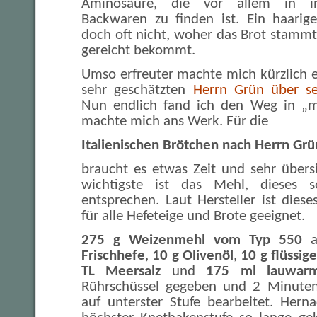
Aminosäure, die vor allem in indu
Backwaren zu finden ist. Ein haari
doch oft nicht, woher das Brot stammt
gereicht bekommt.
Umso erfreuter machte mich kürzlich e
sehr geschätzten
Herrn Grün über se
Nun endlich fand ich den Weg in „
machte mich ans Werk. Für die
Italienischen Brötchen nach Herrn Grü
braucht es etwas Zeit und sehr übersi
wichtigste ist das Mehl, dieses 
entsprechen. Laut Hersteller ist dies
für alle Hefeteige und Brote geeignet.
275 g Weizenmehl vom Typ 550
a
Frischhefe
,
10 g Olivenöl
,
10 g flüssi
TL Meersalz
und
175 ml lauwar
Rührschüssel gegeben und 2 Minute
auf unterster Stufe bearbeitet. Hern