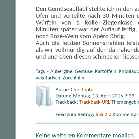
Den Gemüseauflauf stellte ich in den a
Ofen und verteilte nach 30 Minuten d
Würfeln von
1 Rolle Ziegenkäse
d
Minuten später war der Auflauf fertig,
noch Rosé-Wein vom Apéro übrig.
Auch die letzten Sonnenstrahlen leist
als wir vollmundig auf den da nahen
und und eben diesen schmecken liesse
Tags »
Aubergine
,
Gemüse
,
Kartoffeln
,
Knoblauc
vegetarisch
,
Zucchini
«
Autor:
Christoph
Datum: Montag, 13. April 2015 9:39
Trackback:
Trackback-URL
Themengebi
Feed zum Beitrag:
RSS 2.0
Kommentare 
Keine weiteren Kommentare möglich.