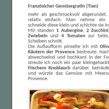
Französicher Gemüsegratin (Tian)
mehr als geschmackvoll abgerundet.
relativ einfach: Man nehme ein 
schneide diese klein und schichte sie i
Mir standen
1 Aubergine
,
2 Zucchini
Zwiebeln
und
4 Tomaten
zur Seite,
Scheiben schnitt.
Die Auflaufform pinselte ich mit
Oliv
Käutern der Provence
bestreute. Nac
abwechselnd und hochkant in der Fo
streute ich noch ein paar kleingehac
frischem Knoblauch
darüber, beträufe
und würzte das Gemüse mit Meersa
Provence.