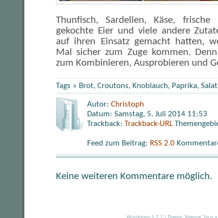
Thunfisch, Sardellen, Käse, frische K
gekochte Eier und viele andere Zutat
auf ihren Einsatz gemacht hatten, 
Mal sicher zum Zuge kommen. Denn d
zum Kombinieren, Ausprobieren und G
Tags »
Brot
,
Croutons
,
Knoblauch
,
Paprika
,
Salat
Autor:
Christoph
Datum: Samstag, 5. Juli 2014 11:53
Trackback:
Trackback-URL
Themengebi
Feed zum Beitrag:
RSS 2.0
Kommentare 
Keine weiteren Kommentare möglich.
Wordpress 5.2.2
|
Theme "Avenue"
by p.a