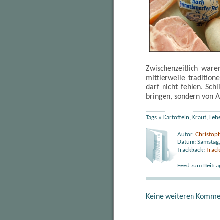
Zwischenzeitlich ware
mittlerweile tradition
darf nicht fehlen. Sch
bringen, sondern von 
Tags »
Kartoffeln
,
Kraut
,
Leb
Autor:
Christop
Datum: Samstag,
Trackback:
Trac
Feed zum Beitra
Keine weiteren Komme