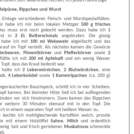
artoffeln zum Sauerkraut reichen, ich jedoch bevorzuge
ffelpüree, Rippchen und Wurst
 Einlage verschiedener Fleisch- und Wurstspezialitäten.
er habe ich mir beim lokalen Metzger
500 g frisches
Das muss erst noch gekocht werden. Dazu habe ich
1
und in
2 EL Butterschmalz
angebraten. Die glasig
n habe ich mit
100 ml Weisswein
abgelöscht und das
arauf im Topf verteilt. Als nächstes kamen die Gewürze
erbeeren
,
Pimentkörner
und
Pfefferkörner
sowie
2
füllte ich mit
200 ml Apfelsaft
und ein wenig Wasser
n Topf, dass das Kraut bedeckt war.
e hatte ich
2 Leberwürstchen
,
2 Blutwürstchen
, eine
sch
,
4 Leberknödel
sowie
1 Kammrippchen
(ca. 200 g)
ungeräucherten Bauchspeck, schnitt ich in vier Scheiben,
Topf kamen. Bei kleinster Hitze ließ ich bei aufliegenden
Minuten vor sich hinsimmern. Dann kamen das Rippchen
r weitere 30 Minuten obenauf mit in den Topf. Die
ich in einem separaten Topf mit heißem Wasser zu.
e kochte ich mehligkochende Kartoffeln weich, presste
te mit einem Holzlöffel
Sahne
,
Milch
und ordentlich
wenig Salz und frisch geriebener
Muskatnuss
schmeckte
ab.