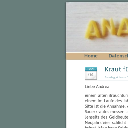
Home
Datensc
Kraut f
JAN
04
Samstag, 4. Januar 
Liebe Andrea,
einem alten Brauchtum
einem im Laufe des Jah
Sitte ist die Annahme,
Sauerkrautes messen la
Jenseits des Geldbeut
Neujahrsfeier schlicht