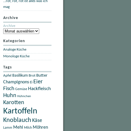
…rot, rot, rot ist alles was ich
mag
Archive
Archive
Kategorien
Analoge Küche
Monologe Küche
Tags
Butter
Apfel
Basilikum
Brot
Eier
Champignons
Ei
Fisch
Hackfleisch
Gemüse
Huhn
Hühnchen
Karotten
Kartoffeln
Knoblauch
Käse
Mehl
Möhren
Lamm
Milch