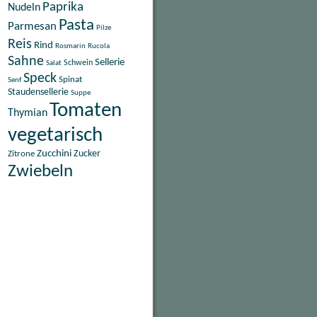
Paprika
Nudeln
Pasta
Parmesan
Pilze
Reis
Rind
Rosmarin
Rucola
Sahne
Sellerie
Schwein
Salat
Speck
Spinat
Senf
Staudensellerie
Suppe
Tomaten
Thymian
vegetarisch
Zucchini
Zitrone
Zucker
Zwiebeln