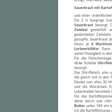
bringt. Man kann Salzk
Sauerkraut mit Karto
und einer ordentlichen
Für 2 ½ hungrige Ess
Sauerkraut
besorgt. 
Zwiebel
gewürfelt 
gedünsteten Zwiebel
gezupfte Sauerkraut d
hinzu: je
6 Wachhold
Lorbeerblätter
. Dann 
soviel Flüssigkeit in de
Für die Fleischeinlag
dicke Scheibe
Dörrflei
besorgt.
Das Dörrfleisch, also 
die gleich mit in den 
Deckel nun alles 30 
und die Würstchen fü
Leberknödel bereitete 
Für das Kartoffelpüre
diese durch und rühr
Butter
unter. Mit ein 
ich die Kartoffelmasse 