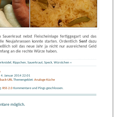
n Sauerkraut nebst Fleischeinlage fertiggegart und das
elle Neujahrsessen konnte starten. Ordentlich
Senf
dazu
ließlich soll das neue Jahr ja nicht nur ausreichend Geld
Anfang an die rechte Würze haben.
erknödel
,
Rippchen
,
Sauerkraut
,
Speck
,
Würstchen
«
h
 4. Januar 2014 22:01
kback-URL
Themengebiet:
Analoge Küche
g:
RSS 2.0
Kommentare und Pings geschlossen.
ntare möglich.