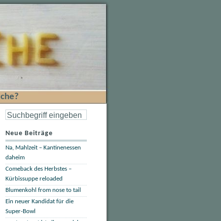
che?
Neue Beiträge
Na, Mahlzeit – Kantinenessen
daheim
Comeback des Herbstes –
Kürbissuppe reloaded
Blumenkohl from nose to tail
Ein neuer Kandidat für die
Super-Bowl