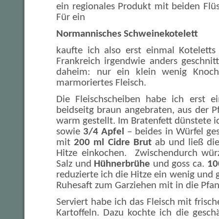
ein regionales Produkt mit beiden Flüs
Für ein
Normannisches Schweinekotelett
kaufte ich also erst einmal Kotelett
Frankreich irgendwie anders geschnit
daheim: nur ein klein wenig Knoch
marmoriertes Fleisch.
Die Fleischscheiben habe ich erst e
beidseitg braun angebraten, aus der
warm gestellt. Im Bratenfett dünstete 
sowie
3/4 Apfel
– beides in Würfel ges
mit
200 ml Cidre Brut
ab und ließ die
Hitze einkochen. Zwischendurch würz
Salz und
Hühnerbrühe
und goss ca.
10
reduzierte ich die Hitze ein wenig und 
Ruhesaft zum Garziehen mit in die Pfa
Serviert habe ich das Fleisch mit frisc
Kartoffeln. Dazu kochte ich die gesch