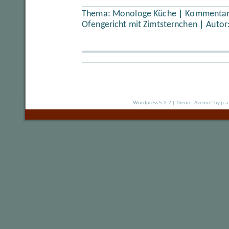
Thema:
Monologe Küche
|
Kommentare
Ofengericht mit Zimtsternchen
|
Autor
Wordpress 5.2.2
|
Theme "Avenue"
by p.a