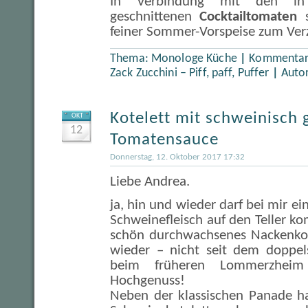
In Verbindung mit den in
geschnittenen
Cocktailtomaten
s
feiner Sommer-Vorspeise zum Verz
Thema:
Monologe Küche
|
Kommentare
Zack Zucchini – Piff, paff, Puffer
|
Auto
Kotelett mit schweinisch 
OKT
12
Tomatensauce
Donnerstag, 12. Oktober 2017 17:32
Liebe Andrea.
ja, hin und wieder darf bei mir e
Schweinefleisch auf den Teller k
schön durchwachsenes Nackenkot
wieder – nicht seit dem doppel
beim früheren Lommerzhei
Hochgenuss!
Neben der klassischen Panade ha