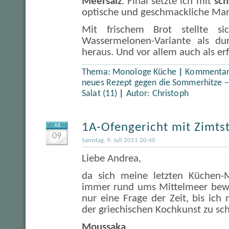
Meersalz
. Final setzte ich mit
sch
optische und geschmackliche Mar
Mit frischem Brot stellte si
Wassermelonen-Variante als du
heraus. Und vor allem auch als er
Thema:
Monologe Küche
|
Kommentare
neues Rezept gegen die Sommerhitze –
Salat (11)
|
Autor:
Christoph
1A-Ofengericht mit Zimts
JUL
09
Samstag, 9. Juli 2011 20:40
Liebe Andrea,
da sich meine letzten Küchen-
immer rund ums Mittelmeer bewe
nur eine Frage der Zeit, bis ich
der griechischen Kochkunst zu sc
Moussaka