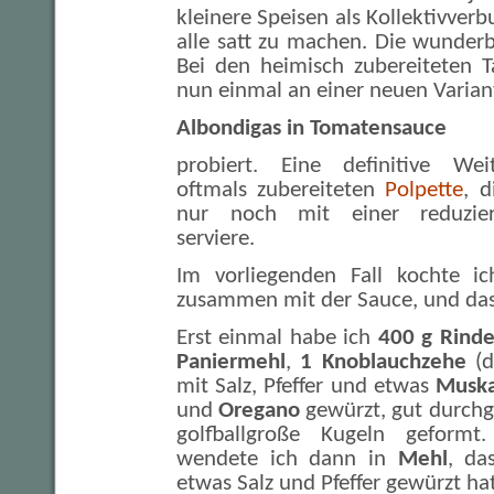
kleinere Speisen als Kollektivve
alle satt zu machen. Die wunder
Bei den heimisch zubereiteten 
nun einmal an einer neuen Varian
Albondigas in Tomatensauce
probiert. Eine definitive Wei
oftmals zubereiteten
Polpette
, d
nur noch mit einer reduzie
serviere.
Im vorliegenden Fall kochte ic
zusammen mit der Sauce, und das
Erst einmal habe ich
400 g Rinde
Paniermehl
,
1 Knoblauchzehe
(d
mit Salz, Pfeffer und etwas
Muska
und
Oregano
gewürzt, gut durch
golfballgroße Kugeln geformt
wendete ich dann in
Mehl
, da
etwas Salz und Pfeffer gewürzt hat