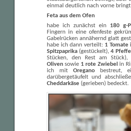
einmal deutlich nach vorne bring
Feta aus dem Ofen
habe ich zunächst ein
180 g-P
Fingern in eine ofenfeste gekr
Gabelrücken annähernd glatt gest
habe ich dann verteilt:
1 Tomate
Spitzpaprika
(gestückelt),
4 Pfeff
Stücken, den Rest am Stück),
Oliven
sowie
1 rote Zwiebel
in Ri
ich mit
Oregano
bestreut, 
darübergetäufelt und abschlie
Cheddarkäse
(gerieben) bedeckt.