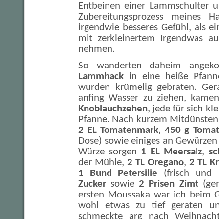
Entbeinen einer Lammschulter 
Zubereitungsprozess meines Hac
irgendwie besseres Gefühl, als e
mit zerkleinertem Irgendwas au
nehmen.
So wanderten daheim ange
Lammhack
in eine heiße Pfann
wurden krümelig gebraten. Gera
anfing Wasser zu ziehen, kame
Knoblauchzehen
, jede für sich kl
Pfanne. Nach kurzem Mitdünsten
2 EL Tomatenmark
,
450 g Toma
Dose) sowie einiges an Gewürzen 
Würze sorgen
1 EL Meersalz
,
sc
der Mühle,
2 TL Oregano
,
2 TL K
1 Bund Petersilie
(frisch und 
Zucker
sowie
2 Prisen Zimt
(gem
ersten Moussaka war ich beim Gr
wohl etwas zu tief geraten u
schmeckte arg nach Weihnacht